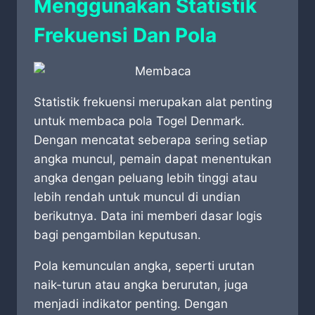
Menggunakan Statistik
Frekuensi Dan Pola
Statistik frekuensi merupakan alat penting
untuk membaca pola Togel Denmark.
Dengan mencatat seberapa sering setiap
angka muncul, pemain dapat menentukan
angka dengan peluang lebih tinggi atau
lebih rendah untuk muncul di undian
berikutnya. Data ini memberi dasar logis
bagi pengambilan keputusan.
Pola kemunculan angka, seperti urutan
naik-turun atau angka berurutan, juga
menjadi indikator penting. Dengan