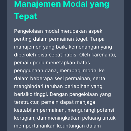
Manajemen Modal yang
Tepat
Pengelolaan modal merupakan aspek
penting dalam permainan togel. Tanpa
manajemen yang baik, kemenangan yang
diperoleh bisa cepat habis. Oleh karena itu,
pemain perlu menetapkan batas
penggunaan dana, membagi modal ke
dalam beberapa sesi permainan, serta
menghindari taruhan berlebihan yang
berisiko tinggi. Dengan pengelolaan yang
terstruktur, pemain dapat menjaga
kestabilan permainan, mengurangi potensi
kerugian, dan meningkatkan peluang untuk
mempertahankan keuntungan dalam