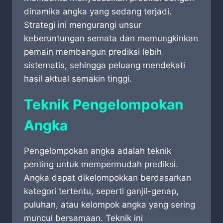
dinamika angka yang sedang terjadi.
Strategi ini mengurangi unsur
keberuntungan semata dan memungkinkan
pemain membangun prediksi lebih
sistematis, sehingga peluang mendekati
hasil aktual semakin tinggi.
Teknik Pengelompokan
Angka
Pengelompokan angka adalah teknik
penting untuk mempermudah prediksi.
Angka dapat dikelompokkan berdasarkan
kategori tertentu, seperti ganjil-genap,
puluhan, atau kelompok angka yang sering
muncul bersamaan. Teknik ini