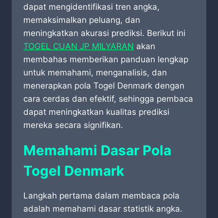
dapat mengidentifikasi tren angka,
memaksimalkan peluang, dan
meningkatkan akurasi prediksi. Berikut ini
TOGEL CUAN JP MILYARAN
akan
membahas memberikan panduan lengkap
untuk memahami, menganalisis, dan
menerapkan pola Togel Denmark dengan
cara cerdas dan efektif, sehingga pembaca
dapat meningkatkan kualitas prediksi
mereka secara signifikan.
Memahami Dasar Pola
Togel Denmark
Langkah pertama dalam membaca pola
adalah memahami dasar statistik angka.