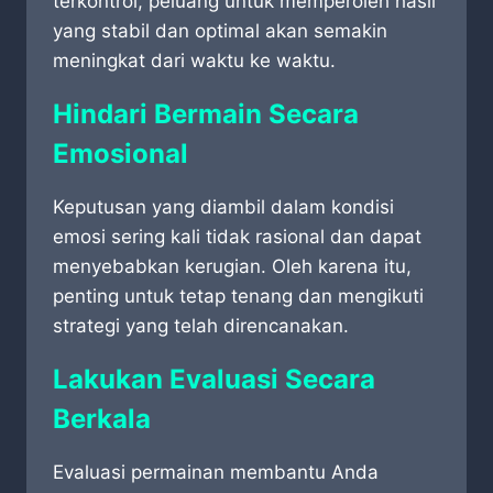
terkontrol, peluang untuk memperoleh hasil
yang stabil dan optimal akan semakin
meningkat dari waktu ke waktu.
Hindari Bermain Secara
Emosional
Keputusan yang diambil dalam kondisi
emosi sering kali tidak rasional dan dapat
menyebabkan kerugian. Oleh karena itu,
penting untuk tetap tenang dan mengikuti
strategi yang telah direncanakan.
Lakukan Evaluasi Secara
Berkala
Evaluasi permainan membantu Anda