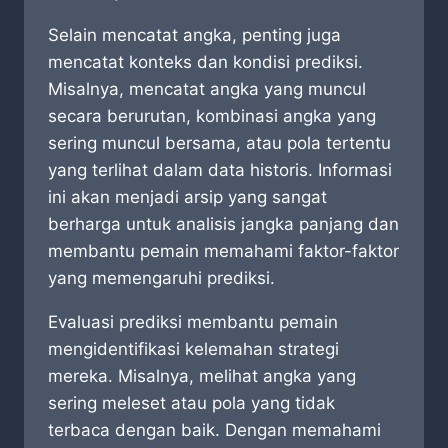
Selain mencatat angka, penting juga
mencatat konteks dan kondisi prediksi.
Misalnya, mencatat angka yang muncul
secara berurutan, kombinasi angka yang
sering muncul bersama, atau pola tertentu
yang terlihat dalam data historis. Informasi
ini akan menjadi arsip yang sangat
berharga untuk analisis jangka panjang dan
membantu pemain memahami faktor-faktor
yang memengaruhi prediksi.
Evaluasi prediksi membantu pemain
mengidentifikasi kelemahan strategi
mereka. Misalnya, melihat angka yang
sering meleset atau pola yang tidak
terbaca dengan baik. Dengan memahami