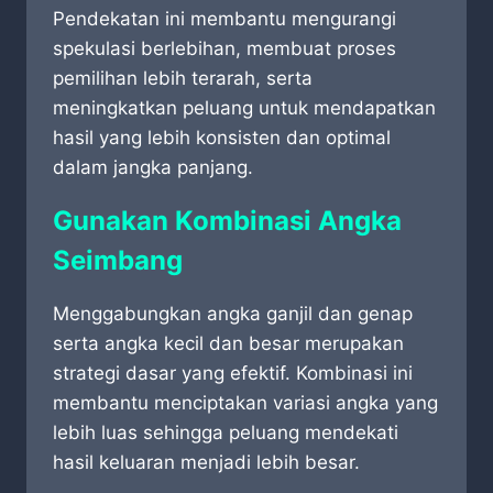
Pendekatan ini membantu mengurangi
spekulasi berlebihan, membuat proses
pemilihan lebih terarah, serta
meningkatkan peluang untuk mendapatkan
hasil yang lebih konsisten dan optimal
dalam jangka panjang.
Gunakan Kombinasi Angka
Seimbang
Menggabungkan angka ganjil dan genap
serta angka kecil dan besar merupakan
strategi dasar yang efektif. Kombinasi ini
membantu menciptakan variasi angka yang
lebih luas sehingga peluang mendekati
hasil keluaran menjadi lebih besar.