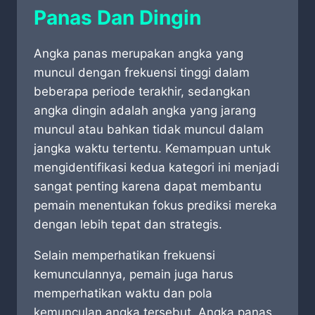
Panas Dan Dingin
Angka panas merupakan angka yang
muncul dengan frekuensi tinggi dalam
beberapa periode terakhir, sedangkan
angka dingin adalah angka yang jarang
muncul atau bahkan tidak muncul dalam
jangka waktu tertentu. Kemampuan untuk
mengidentifikasi kedua kategori ini menjadi
sangat penting karena dapat membantu
pemain menentukan fokus prediksi mereka
dengan lebih tepat dan strategis.
Selain memperhatikan frekuensi
kemunculannya, pemain juga harus
memperhatikan waktu dan pola
kemunculan angka tersebut. Angka panas