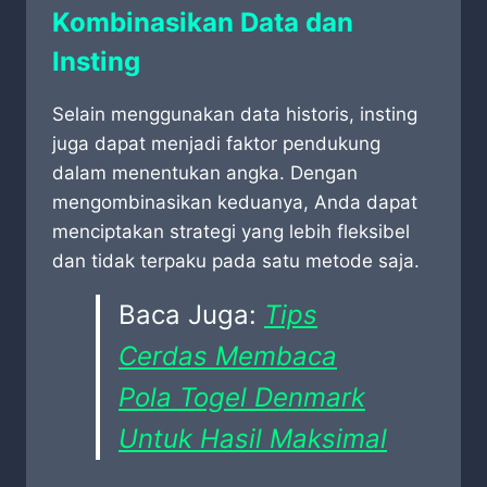
Kombinasikan Data dan
Insting
Selain menggunakan data historis, insting
juga dapat menjadi faktor pendukung
dalam menentukan angka. Dengan
mengombinasikan keduanya, Anda dapat
menciptakan strategi yang lebih fleksibel
dan tidak terpaku pada satu metode saja.
Baca Juga:
Tips
Cerdas Membaca
Pola Togel Denmark
Untuk Hasil Maksimal