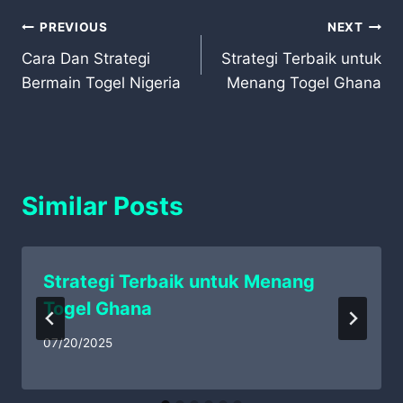
Post
PREVIOUS
NEXT
Cara Dan Strategi
Strategi Terbaik untuk
navigation
Bermain Togel Nigeria
Menang Togel Ghana
Similar Posts
Strategi Terbaik untuk Menang
Togel Ghana
07/20/2025