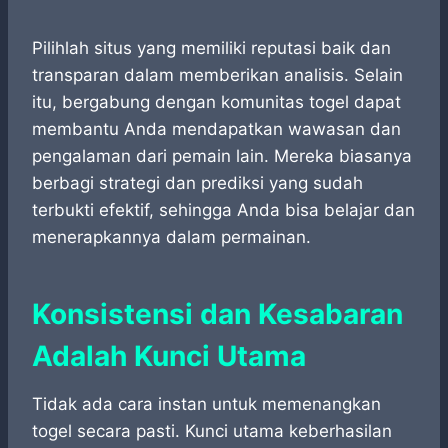
Pilihlah situs yang memiliki reputasi baik dan
transparan dalam memberikan analisis. Selain
itu, bergabung dengan komunitas togel dapat
membantu Anda mendapatkan wawasan dan
pengalaman dari pemain lain. Mereka biasanya
berbagi strategi dan prediksi yang sudah
terbukti efektif, sehingga Anda bisa belajar dan
menerapkannya dalam permainan.
Konsistensi dan Kesabaran
Adalah Kunci Utama
Tidak ada cara instan untuk memenangkan
togel secara pasti. Kunci utama keberhasilan