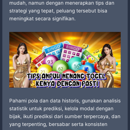
t
e
s
e
p
e
r
mudah, namun dengan menerapkan tips dan
s
b
e
g
e
e
strategi yang tepat, peluang tersebut bisa
A
o
n
r
meningkat secara signifikan.
p
o
g
a
p
k
e
m
r
Pahami pola dan data historis, gunakan analisis
statistik untuk prediksi, kelola modal dengan
bijak, ikuti prediksi dari sumber terpercaya, dan
yang terpenting, bersabar serta konsisten