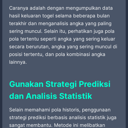
Caranya adalah dengan mengumpulkan data
hasil keluaran togel selama beberapa bulan
terakhir dan menganalisis angka yang paling
sering muncul. Selain itu, perhatikan juga pola
pola tertentu seperti angka yang sering keluar
secara berurutan, angka yang sering muncul di
posisi tertentu, dan pola kombinasi angka
lainnya.
Gunakan Strategi Prediksi
dan Analisis Statistik
Selain memahami pola historis, penggunaan
strategi prediksi berbasis analisis statistik juga
sangat membantu. Metode ini melibatkan