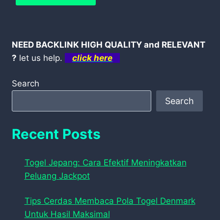
NEED BACKLINK HIGH QUALITY and RELEVANT
?
let us help.
click here
Search
Search
Recent Posts
Togel Jepang: Cara Efektif Meningkatkan
Peluang Jackpot
Tips Cerdas Membaca Pola Togel Denmark
Untuk Hasil Maksimal