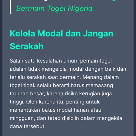
Bermain Togel Nigeria
Kelola Modal dan Jangan
Serakah
Salah satu kesalahan umum pemain togel
adalah tidak mengelola modal dengan baik dan
terlalu serakah saat bermain. Menang dalam
togel tidak selalu berarti harus memasang
taruhan besar, karena risiko kerugian juga
tinggi. Oleh karena itu, penting untuk
menentukan batas modal harian atau
mingguan, dan tetap disiplin dalam mengelola
dana tersebut.