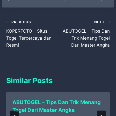
Post
PREVIOUS
NEXT
KOPERTOTO – Situs
ABUTOGEL – Tips Dan
navigation
Togel Terpercaya dan
Trik Menang Togel
Resmi
Dari Master Angka
Similar Posts
ABUTOGEL – Tips Dan Trik Menang
Togel Dari Master Angka