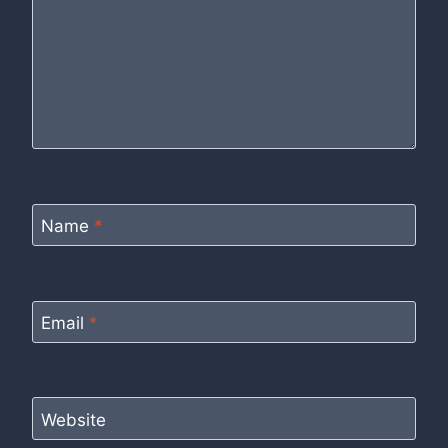
Name
*
Email
*
Website