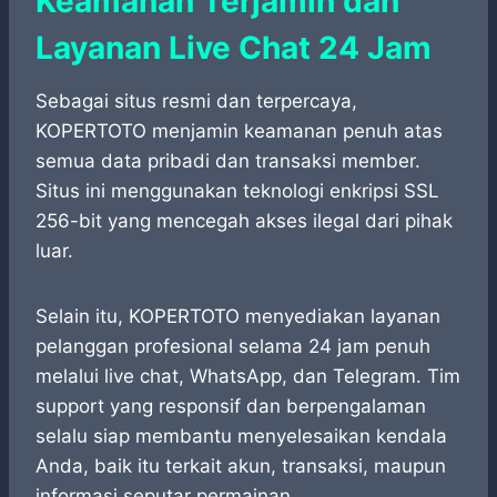
Keamanan Terjamin dan
Layanan Live Chat 24 Jam
Sebagai situs resmi dan terpercaya,
KOPERTOTO menjamin keamanan penuh atas
semua data pribadi dan transaksi member.
Situs ini menggunakan teknologi enkripsi SSL
256-bit yang mencegah akses ilegal dari pihak
luar.
Selain itu, KOPERTOTO menyediakan layanan
pelanggan profesional selama 24 jam penuh
melalui live chat, WhatsApp, dan Telegram. Tim
support yang responsif dan berpengalaman
selalu siap membantu menyelesaikan kendala
Anda, baik itu terkait akun, transaksi, maupun
informasi seputar permainan.