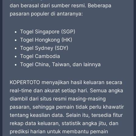
dan berasal dari sumber resmi. Beberapa
pasaran populer di antaranya:
Togel Singapore (SGP)
Togel Hongkong (HK)
Togel Sydney (SDY)
Togel Cambodia
Togel China, Taiwan, dan lainnya
KOPERTOTO menyajikan hasil keluaran secara
real-time dan akurat setiap hari. Semua angka
diambil dari situs resmi masing-masing
pasaran, sehingga pemain tidak perlu khawatir
tentang keaslian data. Selain itu, tersedia fitur
rekap data keluaran, statistik angka jitu, dan
prediksi harian untuk membantu pemain