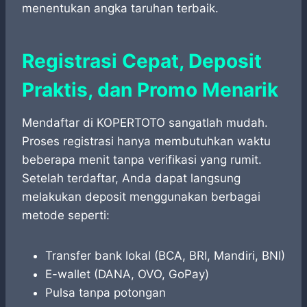
menentukan angka taruhan terbaik.
Registrasi Cepat, Deposit
Praktis, dan Promo Menarik
Mendaftar di KOPERTOTO sangatlah mudah.
Proses registrasi hanya membutuhkan waktu
beberapa menit tanpa verifikasi yang rumit.
Setelah terdaftar, Anda dapat langsung
melakukan deposit menggunakan berbagai
metode seperti:
Transfer bank lokal (BCA, BRI, Mandiri, BNI)
E-wallet (DANA, OVO, GoPay)
Pulsa tanpa potongan