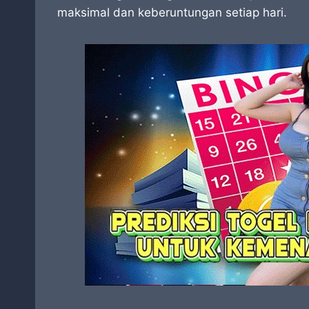
t
e
s
e
p
e
r
maksimal dan keberuntungan setiap hari.
s
b
e
g
e
e
A
o
n
r
p
o
g
a
p
k
e
m
r