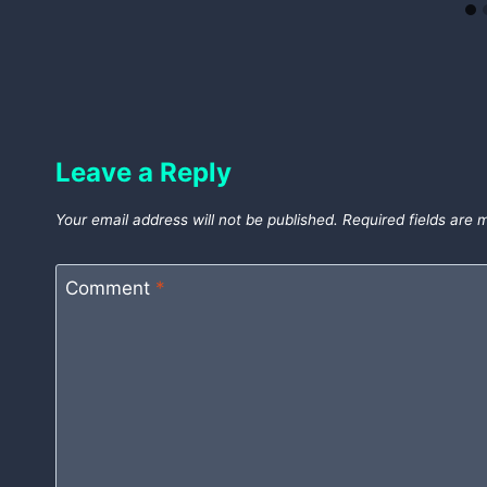
Leave a Reply
Your email address will not be published.
Required fields are
Comment
*