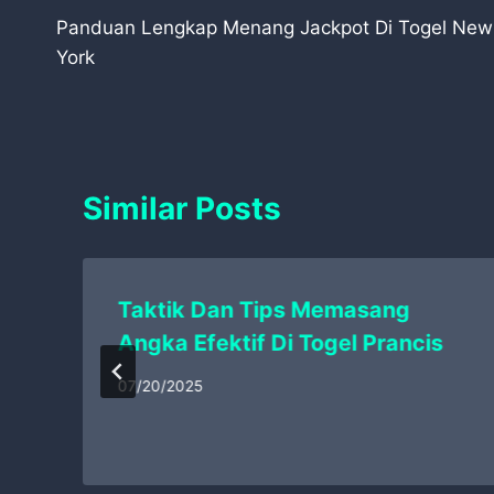
Panduan Lengkap Menang Jackpot Di Togel New
navigation
York
Similar Posts
Taktik Dan Tips Memasang
Angka Efektif Di Togel Prancis
07/20/2025