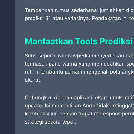
Tambahkan rumus sederhana: jumlahkan digit
prediksi 31 atau variasinya. Pendekatan ini t
Manfaatkan Tools Prediksi
Situs seperti livedrawpedia menyediakan dat
termasuk paito warna yang memudahkan spott
rutin membantu pemain mengenali pola angka
akurat.
Gabungkan dengan aplikasi rekap untuk notifik
update. Ini memastikan Anda tidak ketinggal
kombinasi ini, pemain dapat merespons per
strategi secara tepat.