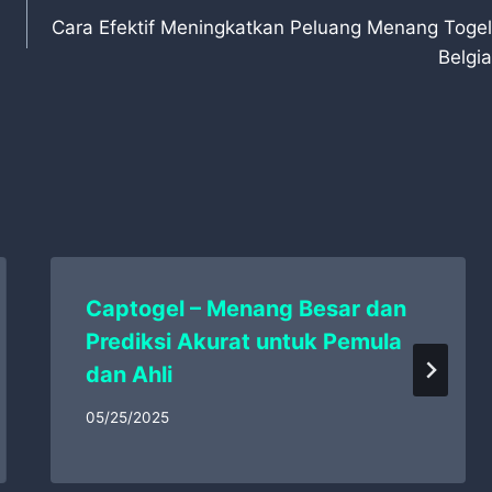
Cara Efektif Meningkatkan Peluang Menang Togel
Belgia
Captogel – Menang Besar dan
Prediksi Akurat untuk Pemula
dan Ahli
05/25/2025