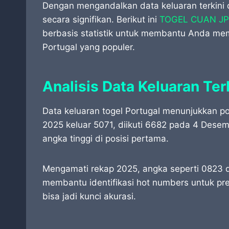
Dengan mengandalkan data keluaran terkini d
secara signifikan. Berikut ini
TOGEL CUAN JP
berbasis statistik untuk membantu Anda mem
Portugal yang populer.​
Analisis Data Keluaran Ter
Data keluaran togel Portugal menunjukkan pol
2025 keluar 5071, diikuti 6682 pada 4 Des
angka tinggi di posisi pertama.​
Mengamati rekap 2025, angka seperti 0823 da
membantu identifikasi hot numbers untuk pred
bisa jadi kunci akurasi.​