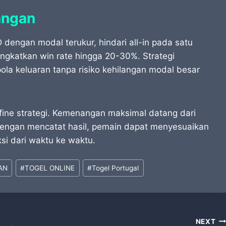
angan
 dengan modal terukur, hindari all-in pada satu
tingkatkan win rate hingga 20-30%. Strategi
ola keluaran tanpa risiko kehilangan modal besar
refine strategi. Kemenangan maksimal datang dari
Dengan mencatat hasil, pemain dapat menyesuaikan
si dari waktu ke waktu.
AN
#
TOGEL ONLINE
#
Togel Portugal
NEXT