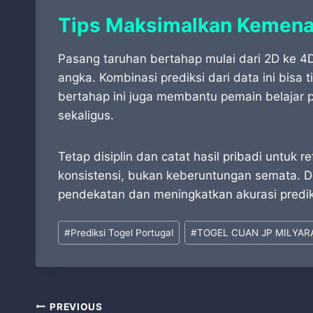
Tips Maksimalkan Kemen
Pasang taruhan bertahap mulai dari 2D ke 4D
angka. Kombinasi prediksi dari data ini bisa 
bertahap ini juga membantu pemain belajar p
sekaligus.
Tetap disiplin dan catat hasil pribadi untuk 
konsistensi, bukan keberuntungan semata. 
pendekatan dan meningkatkan akurasi predik
Post
#
Prediksi Togel Portugal
#
TOGEL CUAN JP MILYAR
Tags:
Post
PREVIOUS