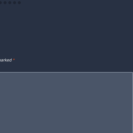
 marked
*