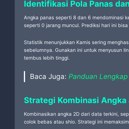
Identifikasi Pola Panas da
Angka panas seperti 8 dan 6 mendominasi kel
seperti 0 jarang muncul. Prediksi hari ini 
Statistik menunjukkan Kamis sering menghasi
sebelumnya. Gunakan ini untuk menyusun line
tembus lebih tinggi.​
Baca Juga:
Panduan Lengkap 
Strategi Kombinasi Angka 
Kombinasikan angka 2D dari data terkini, sep
colok bebas atau shio. Strategi ini memaksi