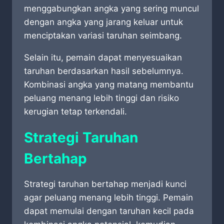
menggabungkan angka yang sering muncul
dengan angka yang jarang keluar untuk
menciptakan variasi taruhan seimbang.
Selain itu, pemain dapat menyesuaikan
taruhan berdasarkan hasil sebelumnya.
Kombinasi angka yang matang membantu
peluang menang lebih tinggi dan risiko
kerugian tetap terkendali.
Strategi Taruhan
Bertahap
Strategi taruhan bertahap menjadi kunci
agar peluang menang lebih tinggi. Pemain
dapat memulai dengan taruhan kecil pada