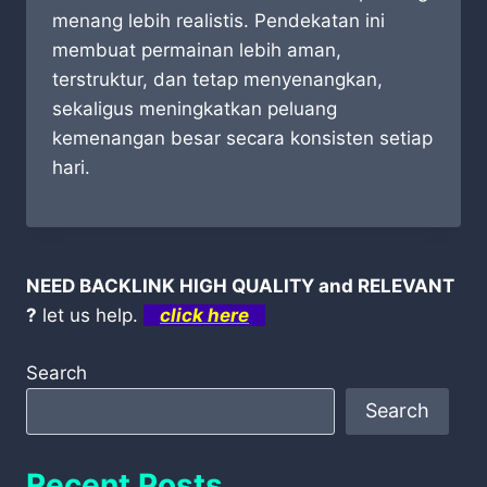
menang lebih realistis. Pendekatan ini
membuat permainan lebih aman,
terstruktur, dan tetap menyenangkan,
sekaligus meningkatkan peluang
kemenangan besar secara konsisten setiap
hari.
NEED BACKLINK HIGH QUALITY and RELEVANT
?
let us help.
click here
Search
Search
Recent Posts