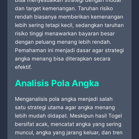
bisa menyesuaikan strategi dengan modal
dan target kemenangan. Taruhan risiko
rendah biasanya memberikan kemenangan
lebih sering tetapi kecil, sedangkan taruhan
risiko tinggi menawarkan bayaran besar
dengan peluang menang lebih rendah.
Pemahaman ini menjadi dasar agar strategi
angka menang bisa diterapkan secara
efektif.
Analisis Pola Angka
Menganalisis pola angka menjadi salah
satu strategi utama agar angka menang
lebih mudah didapat. Meskipun hasil Togel
bersifat acak, mencatat angka yang sering
muncul, angka yang jarang keluar, dan tren