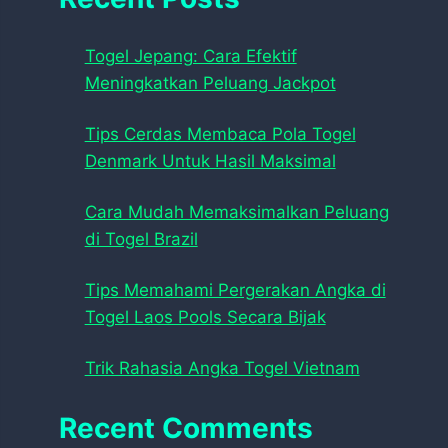
Togel Jepang: Cara Efektif
Meningkatkan Peluang Jackpot
Tips Cerdas Membaca Pola Togel
Denmark Untuk Hasil Maksimal
Cara Mudah Memaksimalkan Peluang
di Togel Brazil
Tips Memahami Pergerakan Angka di
Togel Laos Pools Secara Bijak
Trik Rahasia Angka Togel Vietnam
Recent Comments