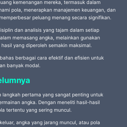
eluang kemenangan mereka, termasuk dalam
hami pola, menerapkan manajemen keuangan, dan
 memperbesar peluang menang secara signifikan.
disiplin dan analisis yang tajam dalam setiap
 dalam memasang angka, melainkan gunakan
 hasil yang diperoleh semakin maksimal.
has berbagai cara efektif dan efisien untuk
an banyak modal.
elumnya
langkah pertama yang sangat penting untuk
mainan angka. Dengan meneliti hasil-hasil
la tertentu yang sering muncul.
keluar, angka yang jarang muncul, atau pola