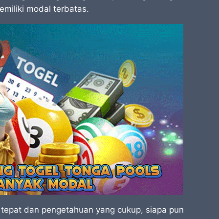
emiliki modal terbatas.
 tepat dan pengetahuan yang cukup, siapa pun