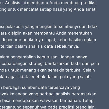
tu. Analisis ini membantu Anda membuat prediksi
nting untuk mencatat setiap hasil yang Anda amati
si pola-pola yang mungkin tersembunyi dan tidak
secara disiplin akan membantu Anda menentukan
di periode berikutnya. Ingat, keberhasilan dalam
elitian dalam analisis data sebelumnya.
 dalam pengambilan keputusan. Jangan hanya
coba bangun strategi berdasarkan fakta dan pola
nda untuk menang akan semakin terbuka. Selain
 waktu agar tidak terjebak dalam pola yang salah.
n berbagai sumber data terpercaya yang
nyak kalangan yang berbagi analisis berdasarkan
a bisa mendapatkan wawasan tambahan. Tetapi,
k bergantung sepenuhnya pada prediksi orang lain.