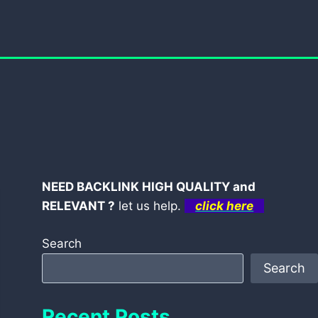
NEED BACKLINK HIGH QUALITY and
RELEVANT ?
let us help.
click here
Search
Search
Recent Posts