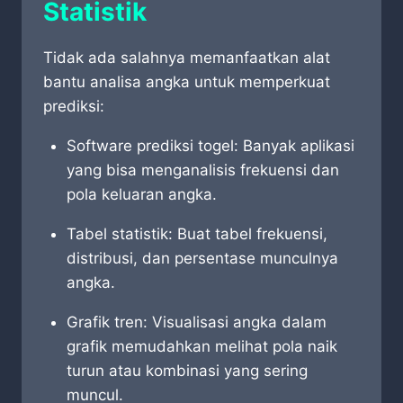
Statistik
Tidak ada salahnya memanfaatkan alat
bantu analisa angka untuk memperkuat
prediksi:
Software prediksi togel: Banyak aplikasi
yang bisa menganalisis frekuensi dan
pola keluaran angka.
Tabel statistik: Buat tabel frekuensi,
distribusi, dan persentase munculnya
angka.
Grafik tren: Visualisasi angka dalam
grafik memudahkan melihat pola naik
turun atau kombinasi yang sering
muncul.