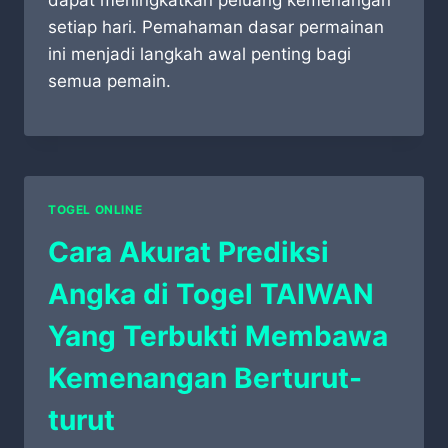
setiap hari. Pemahaman dasar permainan
ini menjadi langkah awal penting bagi
semua pemain.
TOGEL ONLINE
Cara Akurat Prediksi
Angka di Togel TAIWAN
Yang Terbukti Membawa
Kemenangan Berturut-
turut