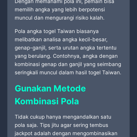
Dengan memahami pola ini, pemain bisa
memilih angka yang lebih berpotensi
muncul dan mengurangi risiko kalah.
Pola angka togel Taiwan biasanya
melibatkan analisa angka kecil-besar,
genap-ganjil, serta urutan angka tertentu
yang berulang. Contohnya, angka dengan
kombinasi genap dan ganjil yang seimbang
seringkali muncul dalam hasil togel Taiwan.
Gunakan Metode
Kombinasi Pola
Tidak cukup hanya mengandalkan satu
pola saja. Tips jitu agar sering tembus
jackpot adalah dengan mengombinasikan