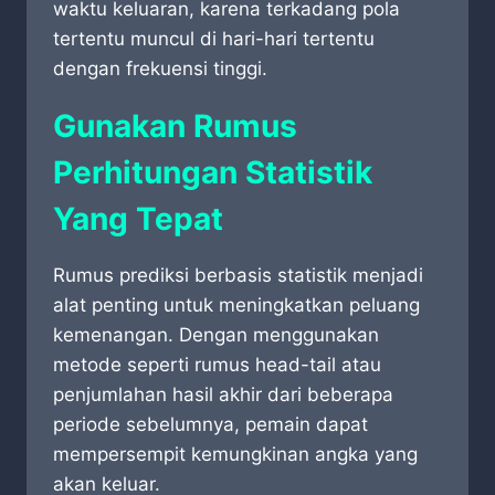
waktu keluaran, karena terkadang pola
tertentu muncul di hari-hari tertentu
dengan frekuensi tinggi.
Gunakan Rumus
Perhitungan Statistik
Yang Tepat
Rumus prediksi berbasis statistik menjadi
alat penting untuk meningkatkan peluang
kemenangan. Dengan menggunakan
metode seperti rumus head-tail atau
penjumlahan hasil akhir dari beberapa
periode sebelumnya, pemain dapat
mempersempit kemungkinan angka yang
akan keluar.