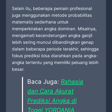
Selain itu, beberapa pemain profesional
juga menggunakan metode probabilitas
matematis sederhana untuk
memperkirakan angka dominan. Misalnya,
mengamati kecenderungan angka ganjil
lebih sering muncul dibandingkan genap
dalam beberapa periode terakhir, sehingga
fokus prediksi bisa diarahkan pada angka-
angka tertentu yang memiliki peluang lebih
besar.
Baca Juga:
Rahasia
dan Cara Akurat
Prediksi Angka di
Togel YORDANIA