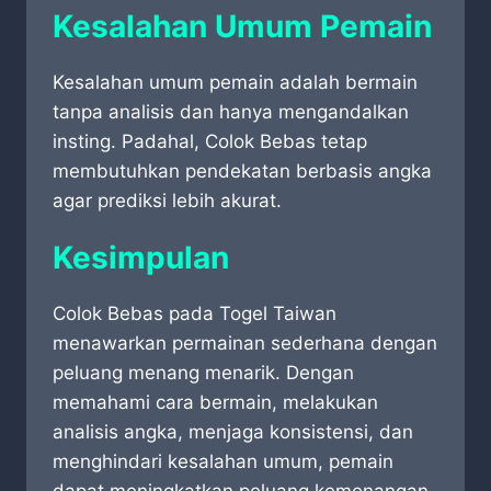
Kesalahan Umum Pemain
Kesalahan umum pemain adalah bermain
tanpa analisis dan hanya mengandalkan
insting. Padahal, Colok Bebas tetap
membutuhkan pendekatan berbasis angka
agar prediksi lebih akurat.
Kesimpulan
Colok Bebas pada Togel Taiwan
menawarkan permainan sederhana dengan
peluang menang menarik. Dengan
memahami cara bermain, melakukan
analisis angka, menjaga konsistensi, dan
menghindari kesalahan umum, pemain
dapat meningkatkan peluang kemenangan