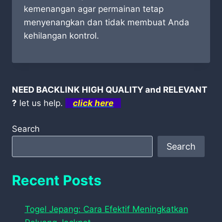
kemenangan agar permainan tetap
menyenangkan dan tidak membuat Anda
kehilangan kontrol.
NEED BACKLINK HIGH QUALITY and RELEVANT
?
let us help.
click here
Search
Search
Recent Posts
Togel Jepang: Cara Efektif Meningkatkan