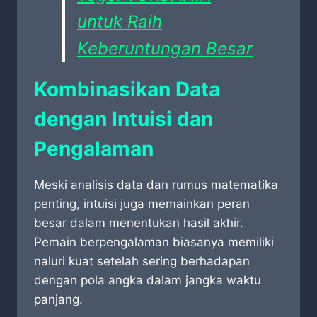
untuk Raih
Keberuntungan Besar
Kombinasikan Data
dengan Intuisi dan
Pengalaman
Meski analisis data dan rumus matematika
penting, intuisi juga memainkan peran
besar dalam menentukan hasil akhir.
Pemain berpengalaman biasanya memiliki
naluri kuat setelah sering berhadapan
dengan pola angka dalam jangka waktu
panjang.