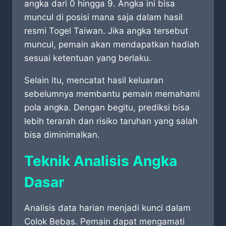
angka dari 0 hingga 9. Angka ini bisa
muncul di posisi mana saja dalam hasil
resmi Togel Taiwan. Jika angka tersebut
muncul, pemain akan mendapatkan hadiah
sesuai ketentuan yang berlaku.
Selain itu, mencatat hasil keluaran
sebelumnya membantu pemain memahami
pola angka. Dengan begitu, prediksi bisa
lebih terarah dan risiko taruhan yang salah
bisa diminimalkan.
Teknik Analisis Angka
Dasar
Analisis data harian menjadi kunci dalam
Colok Bebas. Pemain dapat mengamati