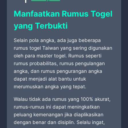
Manfaatkan Rumus Togel
yang Terbukti
Selain pola angka, ada juga beberapa
rumus togel Taiwan yang sering digunakan
oleh para master togel. Rumus seperti
rumus probabilitas, rumus pengulangan
angka, dan rumus pengurangan angka
dapat menjadi alat bantu untuk
merumuskan angka yang tepat.
Walau tidak ada rumus yang 100% akurat,
rumus-rumus ini dapat meningkatkan
peluang kemenangan jika diaplikasikan
dengan benar dan disiplin. Selalu ingat,