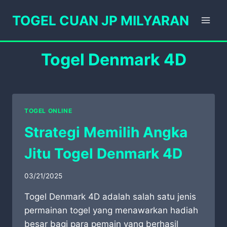
Skip
TOGEL CUAN JP MILYARAN
to
content
Togel Denmark 4D
TOGEL ONLINE
Strategi Memilih Angka
Jitu Togel Denmark 4D
03/21/2025
Togel Denmark 4D adalah salah satu jenis
permainan togel yang menawarkan hadiah
besar bagi para pemain yang berhasil