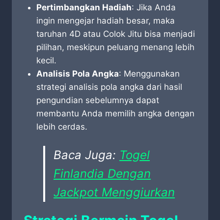
Pertimbangkan Hadiah
: Jika Anda
ingin mengejar hadiah besar, maka
taruhan 4D atau Colok Jitu bisa menjadi
pilihan, meskipun peluang menang lebih
kecil.
Analisis Pola Angka
: Menggunakan
strategi analisis pola angka dari hasil
pengundian sebelumnya dapat
membantu Anda memilih angka dengan
lebih cerdas.
Baca Juga:
Togel
Finlandia Dengan
Jackpot Menggiurkan