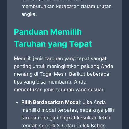
membutuhkan ketepatan dalam urutan
angka.
Panduan Memilih
Taruhan yang Tepat
Memilih jenis taruhan yang tepat sangat
penting untuk meningkatkan peluang Anda
menang di Togel Mesir. Berikut beberapa
tips yang bisa membantu Anda
menentukan jenis taruhan yang sesuai:
Pilih Berdasarkan Modal
: Jika Anda
memiliki modal terbatas, sebaiknya pilih
taruhan dengan tingkat kesulitan lebih
rendah seperti 2D atau Colok Bebas.