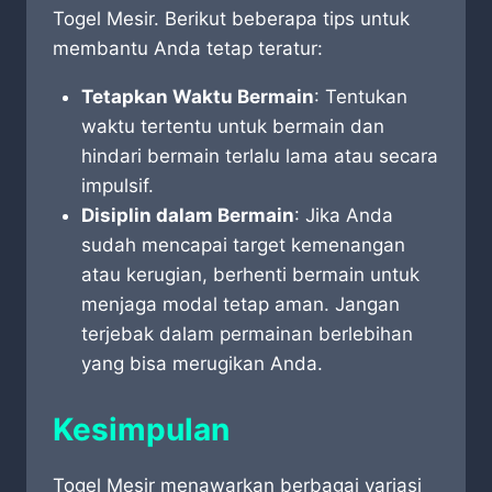
Togel Mesir. Berikut beberapa tips untuk
membantu Anda tetap teratur:
Tetapkan Waktu Bermain
: Tentukan
waktu tertentu untuk bermain dan
hindari bermain terlalu lama atau secara
impulsif.
Disiplin dalam Bermain
: Jika Anda
sudah mencapai target kemenangan
atau kerugian, berhenti bermain untuk
menjaga modal tetap aman. Jangan
terjebak dalam permainan berlebihan
yang bisa merugikan Anda.
Kesimpulan
Togel Mesir menawarkan berbagai variasi