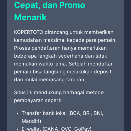
Cepat, dan Promo
Menarik
KOPERTOTO dirancang untuk memberikan
kemudahan maksimal kepada para pemain.
Proses pendaftaran hanya memerlukan
beberapa langkah sederhana dan tidak
memakan waktu lama. Setelah mendaftar,
pemain bisa langsung melakukan deposit
dan mulai memasang taruhan.
Situs ini mendukung berbagai metode
pembayaran seperti:
Transfer bank lokal (BCA, BRI, BNI,
Mandiri)
E-wallet (DANA, OVO, GoPay)