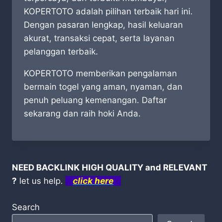
KOPERTOTO adalah pilihan terbaik hari ini.
Dengan pasaran lengkap, hasil keluaran
akurat, transaksi cepat, serta layanan
pelanggan terbaik.
KOPERTOTO memberikan pengalaman
bermain togel yang aman, nyaman, dan
penuh peluang kemenangan. Daftar
sekarang dan raih hoki Anda.
NEED BACKLINK HIGH QUALITY and RELEVANT
?
let us help.
click here
Search