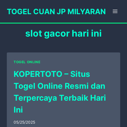
Skip
TOGEL CUAN JP MILYARAN
to
content
slot gacor hari ini
TOGEL ONLINE
KOPERTOTO – Situs
Togel Online Resmi dan
Terpercaya Terbaik Hari
Ini
05/25/2025