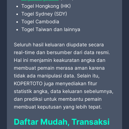
Togel Hongkong (HK)
Togel Sydney (SDY)
Togel Cambodia
Togel Taiwan dan lainnya
Seluruh hasil keluaran diupdate secara
real-time dan bersumber dari data resmi.
Hal ini menjamin keakuratan angka dan
membuat pemain merasa aman karena
tidak ada manipulasi data. Selain itu,
KOPERTOTO juga menyediakan fitur
statistik angka, data keluaran sebelumnya,
dan prediksi untuk membantu pemain
membuat keputusan yang lebih tepat.
Daftar Mudah, Transaksi