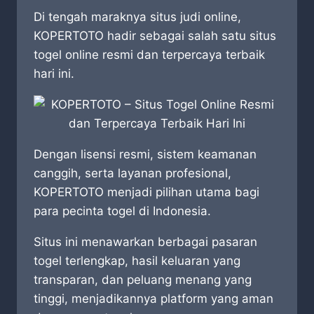
Di tengah maraknya situs judi online,
KOPERTOTO hadir sebagai salah satu situs
togel online resmi dan terpercaya terbaik
hari ini.
Dengan lisensi resmi, sistem keamanan
canggih, serta layanan profesional,
KOPERTOTO menjadi pilihan utama bagi
para pecinta togel di Indonesia.
Situs ini menawarkan berbagai pasaran
togel terlengkap, hasil keluaran yang
transparan, dan peluang menang yang
tinggi, menjadikannya platform yang aman