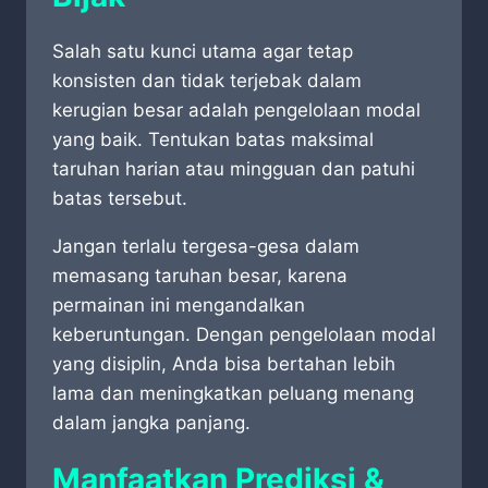
Salah satu kunci utama agar tetap
konsisten dan tidak terjebak dalam
kerugian besar adalah pengelolaan modal
yang baik. Tentukan batas maksimal
taruhan harian atau mingguan dan patuhi
batas tersebut.
Jangan terlalu tergesa-gesa dalam
memasang taruhan besar, karena
permainan ini mengandalkan
keberuntungan. Dengan pengelolaan modal
yang disiplin, Anda bisa bertahan lebih
lama dan meningkatkan peluang menang
dalam jangka panjang.
Manfaatkan Prediksi &