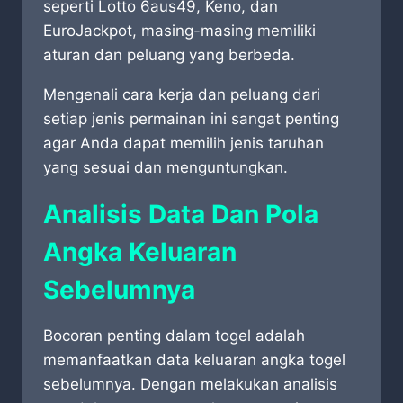
seperti Lotto 6aus49, Keno, dan
EuroJackpot, masing-masing memiliki
aturan dan peluang yang berbeda.
Mengenali cara kerja dan peluang dari
setiap jenis permainan ini sangat penting
agar Anda dapat memilih jenis taruhan
yang sesuai dan menguntungkan.
Analisis Data Dan Pola
Angka Keluaran
Sebelumnya
Bocoran penting dalam togel adalah
memanfaatkan data keluaran angka togel
sebelumnya. Dengan melakukan analisis