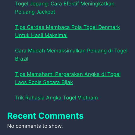
Togel Jepang: Cara Efektif Meningkatkan
Peluang Jackpot
Tips Cerdas Membaca Pola Togel Denmark
Untuk Hasil Maksimal
Cara Mudah Memaksimalkan Peluang di Togel
Brazil
Tips Memahami Pergerakan Angka di Togel
Laos Pools Secara Bijak
Trik Rahasia Angka Togel Vietnam
Recent Comments
No comments to show.