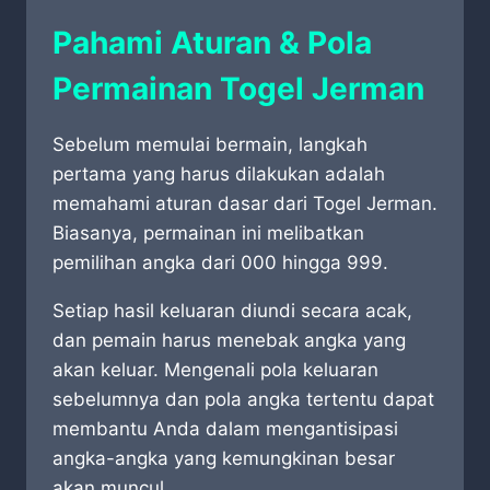
Pahami Aturan & Pola
Permainan Togel Jerman
Sebelum memulai bermain, langkah
pertama yang harus dilakukan adalah
memahami aturan dasar dari Togel Jerman.
Biasanya, permainan ini melibatkan
pemilihan angka dari 000 hingga 999.
Setiap hasil keluaran diundi secara acak,
dan pemain harus menebak angka yang
akan keluar. Mengenali pola keluaran
sebelumnya dan pola angka tertentu dapat
membantu Anda dalam mengantisipasi
angka-angka yang kemungkinan besar
akan muncul.