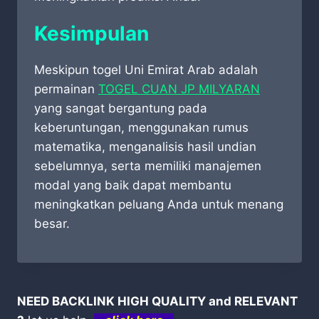
Kesimpulan
Meskipun togel Uni Emirat Arab adalah
permainan
TOGEL CUAN JP MILYARAN
yang sangat bergantung pada
keberuntungan, menggunakan rumus
matematika, menganalisis hasil undian
sebelumnya, serta memiliki manajemen
modal yang baik dapat membantu
meningkatkan peluang Anda untuk menang
besar.
NEED BACKLINK HIGH QUALITY and RELEVANT