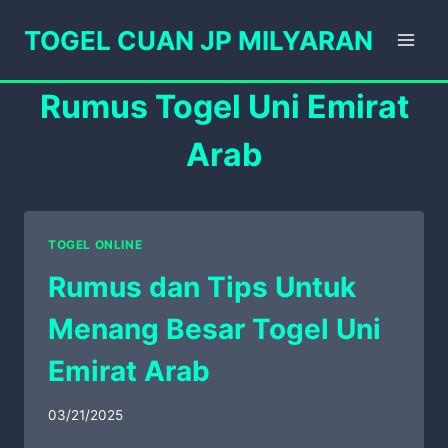
Skip
TOGEL CUAN JP MILYARAN
to
content
Rumus Togel Uni Emirat
Arab
TOGEL ONLINE
Rumus dan Tips Untuk
Menang Besar Togel Uni
Emirat Arab
03/21/2025