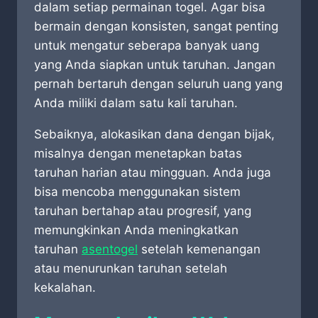
dalam setiap permainan togel. Agar bisa
bermain dengan konsisten, sangat penting
untuk mengatur seberapa banyak uang
yang Anda siapkan untuk taruhan. Jangan
pernah bertaruh dengan seluruh uang yang
Anda miliki dalam satu kali taruhan.
Sebaiknya, alokasikan dana dengan bijak,
misalnya dengan menetapkan batas
taruhan harian atau mingguan. Anda juga
bisa mencoba menggunakan sistem
taruhan bertahap atau progresif, yang
memungkinkan Anda meningkatkan
taruhan
asentogel
setelah kemenangan
atau menurunkan taruhan setelah
kekalahan.