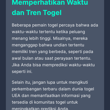
Memperhatikan Waktu
dan Tren Togel
Beberapa pemain togel percaya bahwa ada
waktu-waktu tertentu ketika peluang
menang lebih tinggi. Misalnya, mereka
menganggap bahwa undian tertentu
memiliki tren yang berbeda, seperti pada
awal bulan atau saat perayaan tertentu.
Jika Anda bisa memprediksi waktu-waktu
seperti ini.
Selain itu, jangan lupa untuk mengikuti
perkembangan terbaru dalam dunia togel
UEA dan memanfaatkan informasi yang
tersedia di komunitas togel untuk
meningkatkan prediksi Anda.