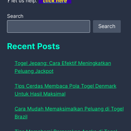
?
let us help.
click here
Search
Search
Recent Posts
Togel Jepang: Cara Efektif Meningkatkan
Peluang Jackpot
Tips Cerdas Membaca Pola Togel Denmark
Untuk Hasil Maksimal
Cara Mudah Memaksimalkan Peluang di Togel
Brazil