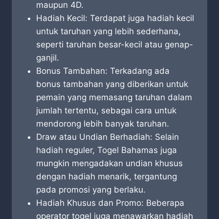
maupun 4D.
Hadiah Kecil: Terdapat juga hadiah kecil
untuk taruhan yang lebih sederhana,
seperti taruhan besar-kecil atau genap-
ganjil.
Bonus Tambahan: Terkadang ada
bonus tambahan yang diberikan untuk
pemain yang memasang taruhan dalam
jumlah tertentu, sebagai cara untuk
mendorong lebih banyak taruhan.
Draw atau Undian Berhadiah: Selain
hadiah reguler, Togel Bahamas juga
mungkin mengadakan undian khusus
dengan hadiah menarik, tergantung
pada promosi yang berlaku.
Hadiah Khusus dan Promo: Beberapa
operator togel juga menawarkan hadiah