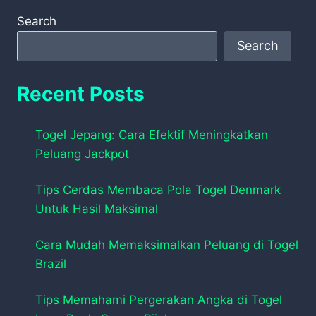
Search
Search
Recent Posts
Togel Jepang: Cara Efektif Meningkatkan
Peluang Jackpot
Tips Cerdas Membaca Pola Togel Denmark
Untuk Hasil Maksimal
Cara Mudah Memaksimalkan Peluang di Togel
Brazil
Tips Memahami Pergerakan Angka di Togel