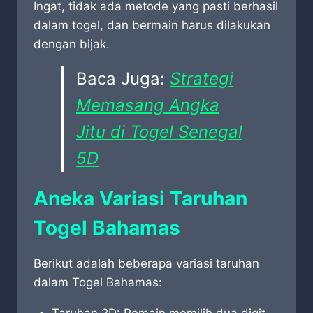
Ingat, tidak ada metode yang pasti berhasil
dalam togel, dan bermain harus dilakukan
dengan bijak.
Baca Juga:
Strategi
Memasang Angka
Jitu di Togel Senegal
5D
Aneka Variasi Taruhan
Togel Bahamas
Berikut adalah beberapa variasi taruhan
dalam Togel Bahamas:
Taruhan 2D: Pemain memilih dua digit