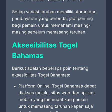
Setiap variasi taruhan memiliki aturan dan
pembayaran yang berbeda, jadi penting
bagi pemain untuk memahami masing-
masing sebelum memasang taruhan.
Aksesibilitas Togel
Bahamas
Berikut adalah beberapa poin tentang
aksesibilitas Togel Bahamas:
Platform Online: Togel Bahamas dapat
diakses melalui situs web dan aplikasi
mobile yang memudahkan pemain
untuk memasang taruhan kapan saja