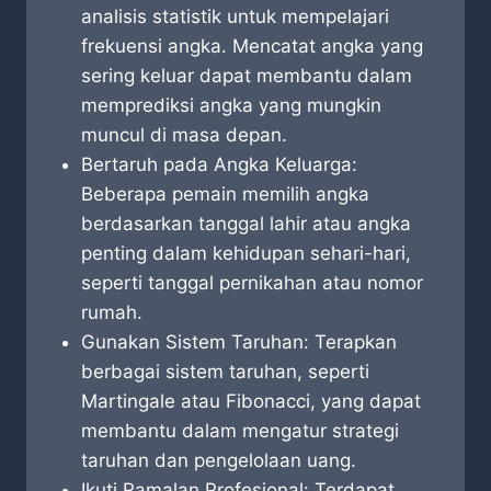
analisis statistik untuk mempelajari
frekuensi angka. Mencatat angka yang
sering keluar dapat membantu dalam
memprediksi angka yang mungkin
muncul di masa depan.
Bertaruh pada Angka Keluarga:
Beberapa pemain memilih angka
berdasarkan tanggal lahir atau angka
penting dalam kehidupan sehari-hari,
seperti tanggal pernikahan atau nomor
rumah.
Gunakan Sistem Taruhan: Terapkan
berbagai sistem taruhan, seperti
Martingale atau Fibonacci, yang dapat
membantu dalam mengatur strategi
taruhan dan pengelolaan uang.
Ikuti Ramalan Profesional: Terdapat