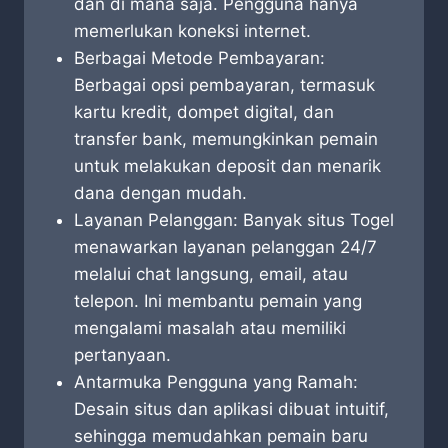
dan di mana saja. Pengguna hanya
memerlukan koneksi internet.
Berbagai Metode Pembayaran:
Berbagai opsi pembayaran, termasuk
kartu kredit, dompet digital, dan
transfer bank, memungkinkan pemain
untuk melakukan deposit dan menarik
dana dengan mudah.
Layanan Pelanggan: Banyak situs Togel
menawarkan layanan pelanggan 24/7
melalui chat langsung, email, atau
telepon. Ini membantu pemain yang
mengalami masalah atau memiliki
pertanyaan.
Antarmuka Pengguna yang Ramah:
Desain situs dan aplikasi dibuat intuitif,
sehingga memudahkan pemain baru