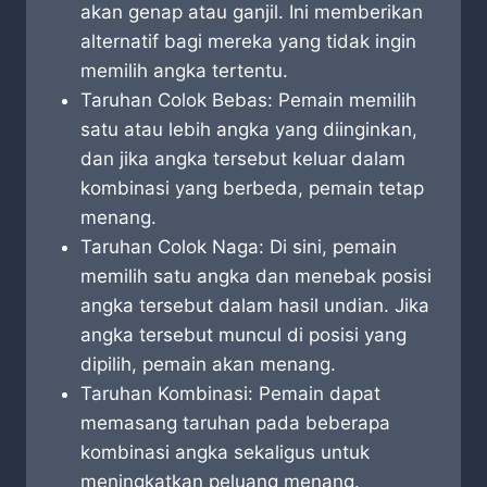
akan genap atau ganjil. Ini memberikan
alternatif bagi mereka yang tidak ingin
memilih angka tertentu.
Taruhan Colok Bebas: Pemain memilih
satu atau lebih angka yang diinginkan,
dan jika angka tersebut keluar dalam
kombinasi yang berbeda, pemain tetap
menang.
Taruhan Colok Naga: Di sini, pemain
memilih satu angka dan menebak posisi
angka tersebut dalam hasil undian. Jika
angka tersebut muncul di posisi yang
dipilih, pemain akan menang.
Taruhan Kombinasi: Pemain dapat
memasang taruhan pada beberapa
kombinasi angka sekaligus untuk
meningkatkan peluang menang.