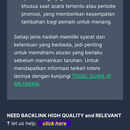
khusus saat acara tertentu atau periode
promosi, yang memberikan kesempatan
tambahan bagi pemain untuk menang.
Setiap jenis hadiah memiliki syarat dan
ketentuan yang berbeda, jadi penting
untuk memahami aturan yang berlaku
sebelum memainkan taruhan. Untuk
mendapatkan informasi terkait lotere
lainnya dengan kunjungi
TOGEL CUAN JP
MILYARAN
.
NEED BACKLINK HIGH QUALITY and RELEVANT
?
let us help.
click here