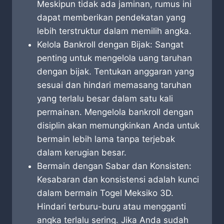
Meskipun tidak ada jaminan, rumus ini
dapat memberikan pendekatan yang
lebih terstruktur dalam memilih angka.
Kelola Bankroll dengan Bijak: Sangat
penting untuk mengelola uang taruhan
dengan bijak. Tentukan anggaran yang
sesuai dan hindari memasang taruhan
yang terlalu besar dalam satu kali
permainan. Mengelola bankroll dengan
disiplin akan memungkinkan Anda untuk
bermain lebih lama tanpa terjebak
dalam kerugian besar.
Bermain dengan Sabar dan Konsisten:
Kesabaran dan konsistensi adalah kunci
dalam bermain Togel Meksiko 3D.
Hindari terburu-buru atau mengganti
angka terlalu sering. Jika Anda sudah