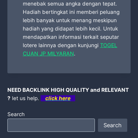
menebak semua angka dengan tepat.
Hadiah bertingkat ini memberi peluang
lebih banyak untuk menang meskipun
hadiah yang didapat lebih kecil. Untuk
mendapatkan informasi terkait seputar
lotere lainnya dengan kunjungi
TOGEL
CUAN JP MILYARAN
.
NEED BACKLINK HIGH QUALITY and RELEVANT
?
let us help.
click here
Search
Search