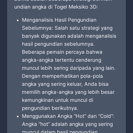
undian angka di Togel Meksiko 3D:
Menganalisis Hasil Pengundian
Sebelumnya: Salah satu strategi yang
banyak digunakan adalah menganalisis
hasil pengundian sebelumnya.
Beberapa pemain percaya bahwa
angka-angka tertentu cenderung
muncul lebih sering daripada yang lain.
Dengan memperhatikan pola-pola
angka yang sering keluar, Anda bisa
memilih angka-angka yang lebih besar
kemungkinan untuk muncul di
pengundian berikutnya.
Menggunakan Angka “Hot” dan “Cold”:
Angka “hot” adalah angka yang sering
muncul dalam hasil pengundian,