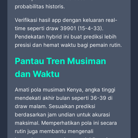
probabilitas historis.​
Verifikasi hasil app dengan keluaran real-
time seperti draw 39901 (15-4-33).
Pendekatan hybrid ini buat prediksi lebih
presisi dan hemat waktu bagi pemain rutin.​
Pantau Tren Musiman
dan Waktu
Amati pola musiman Kenya, angka tinggi
mendekati akhir bulan seperti 36-39 di
draw malam. Sesuaikan prediksi
berdasarkan jam undian untuk akurasi
maksimal. Memperhatikan pola ini secara
rutin juga membantu mengenali