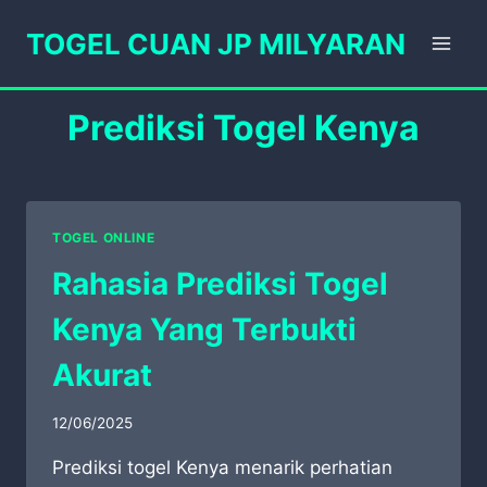
Skip
TOGEL CUAN JP MILYARAN
to
content
Prediksi Togel Kenya
TOGEL ONLINE
Rahasia Prediksi Togel
Kenya Yang Terbukti
Akurat
12/06/2025
Prediksi togel Kenya menarik perhatian