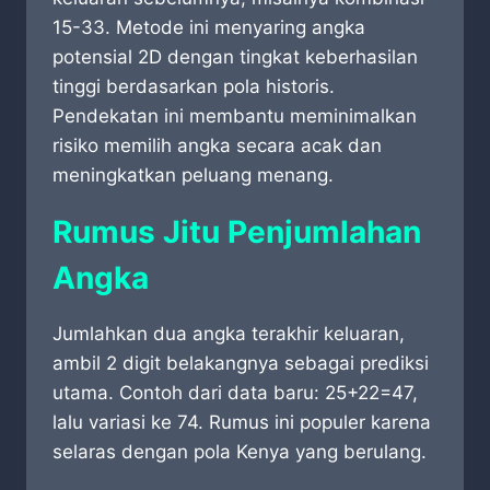
15-33. Metode ini menyaring angka
potensial 2D dengan tingkat keberhasilan
tinggi berdasarkan pola historis.
Pendekatan ini membantu meminimalkan
risiko memilih angka secara acak dan
meningkatkan peluang menang.
Rumus Jitu Penjumlahan
Angka
Jumlahkan dua angka terakhir keluaran,
ambil 2 digit belakangnya sebagai prediksi
utama. Contoh dari data baru: 25+22=47,
lalu variasi ke 74. Rumus ini populer karena
selaras dengan pola Kenya yang berulang.​