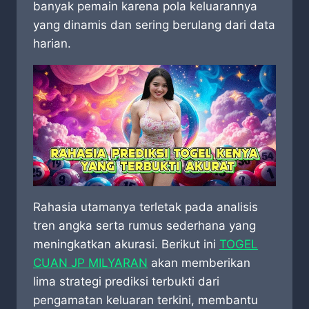
banyak pemain karena pola keluarannya
yang dinamis dan sering berulang dari data
harian.
Rahasia utamanya terletak pada analisis
tren angka serta rumus sederhana yang
meningkatkan akurasi. Berikut ini
TOGEL
CUAN JP MILYARAN
akan memberikan
lima strategi prediksi terbukti dari
pengamatan keluaran terkini, membantu