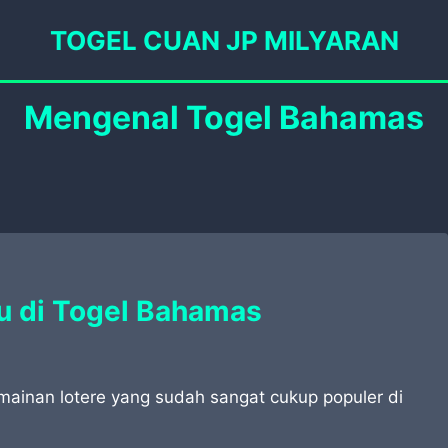
TOGEL CUAN JP MILYARAN
Mengenal Togel Bahamas
u di Togel Bahamas
mainan lotere yang sudah sangat cukup populer di