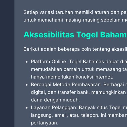
Setiap variasi taruhan memiliki aturan dan 
untuk memahami masing-masing sebelum m
Aksesibilitas Togel Baha
Berikut adalah beberapa poin tentang aksesi
Platform Online: Togel Bahamas dapat dia
memudahkan pemain untuk memasang taru
hanya memerlukan koneksi internet.
Berbagai Metode Pembayaran: Berbagai o
digital, dan transfer bank, memungkinka
dana dengan mudah.
Layanan Pelanggan: Banyak situs Togel m
langsung, email, atau telepon. Ini memb
pertanyaan.