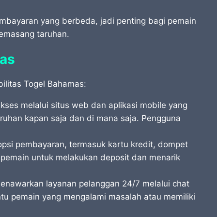
pembayaran yang berbeda, jadi penting bagi pemain
emasang taruhan.
mas
bilitas Togel Bahamas:
kses melalui situs web dan aplikasi mobile yang
han kapan saja dan di mana saja. Pengguna
psi pembayaran, termasuk kartu kredit, dompet
n pemain untuk melakukan deposit dan menarik
enawarkan layanan pelanggan 24/7 melalui chat
antu pemain yang mengalami masalah atau memiliki