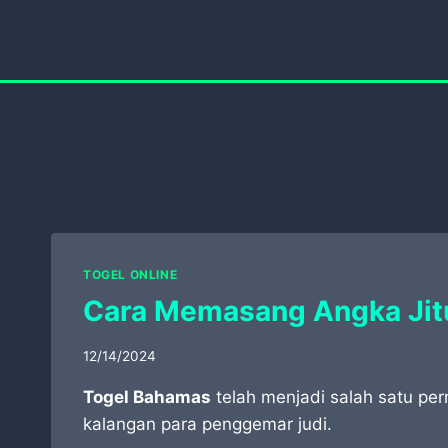
Skip
to
content
TOGEL ONLINE
Cara Memasang Angka Jit
12/14/2024
Togel Bahamas
telah menjadi salah satu per
kalangan para penggemar judi.