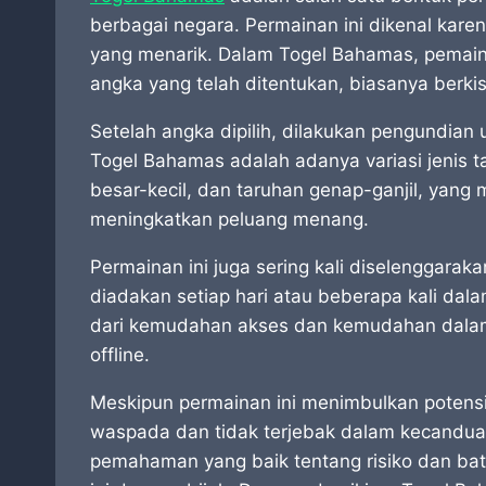
berbagai negara. Permainan ini dikenal kar
yang menarik. Dalam Togel Bahamas, pemain
angka yang telah ditentukan, biasanya berkis
Setelah angka dipilih, dilakukan pengundia
Togel Bahamas adalah adanya variasi jenis 
besar-kecil, dan taruhan genap-ganjil, yang
meningkatkan peluang menang.
Permainan ini juga sering kali diselenggara
diadakan setiap hari atau beberapa kali dal
dari kemudahan akses dan kemudahan dalam
offline.
Meskipun permainan ini menimbulkan potensi
waspada dan tidak terjebak dalam kecanduan.
pemahaman yang baik tentang risiko dan bat