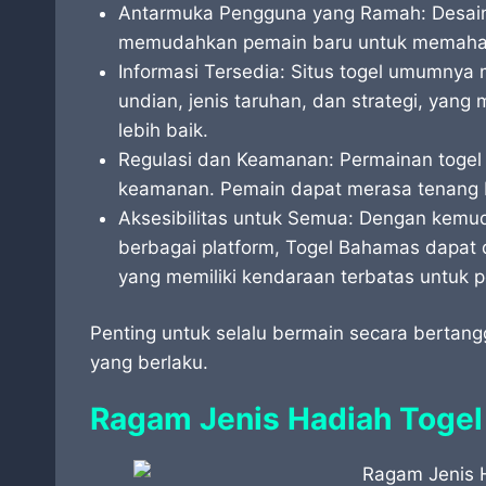
Antarmuka Pengguna yang Ramah: Desain si
memudahkan pemain baru untuk memaham
Informasi Tersedia: Situs togel umumnya 
undian, jenis taruhan, dan strategi, ya
lebih baik.
Regulasi dan Keamanan: Permainan togel 
keamanan. Pemain dapat merasa tenang b
Aksesibilitas untuk Semua: Dengan kemud
berbagai platform, Togel Bahamas dapat 
yang memiliki kendaraan terbatas untuk pe
Penting untuk selalu bermain secara bertan
yang berlaku.
Ragam Jenis Hadiah Toge