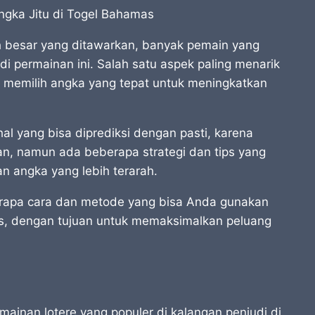
h besar yang ditawarkan, banyak pemain yang
i permainan ini. Salah satu aspek paling menarik
 memilih angka yang tepat untuk meningkatkan
l yang bisa diprediksi dengan pasti, karena
n, namun ada beberapa strategi dan tips yang
 angka yang lebih terarah.
erapa cara dan metode yang bisa Anda gunakan
s, dengan tujuan untuk memaksimalkan peluang
mainan lotere yang populer di kalangan penjudi di