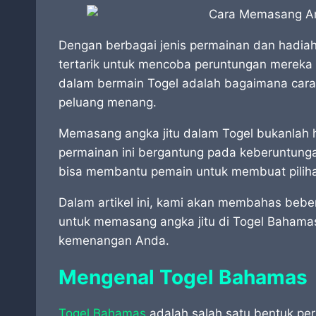
Dengan berbagai jenis permainan dan hadia
tertarik untuk mencoba peruntungan mereka d
dalam bermain Togel adalah bagaimana cara
peluang menang.
Memasang angka jitu dalam Togel bukanlah ha
permainan ini bergantung pada keberuntunga
bisa membantu pemain untuk membuat pilihan
Dalam artikel ini, kami akan membahas beb
untuk memasang angka jitu di Togel Bahama
kemenangan Anda.
Mengenal Togel Bahamas
Togel Bahamas
adalah salah satu bentuk per