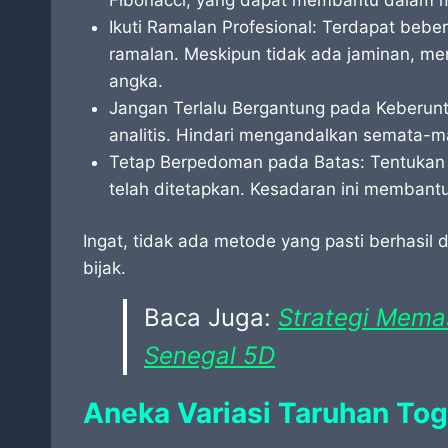
Ikuti Ramalan Profesional: Terdapat bebe
ramalan. Meskipun tidak ada jaminan, me
angka.
Jangan Terlalu Bergantung pada Keberunt
analitis. Hindari mengandalkan semata-
Tetap Berpedoman pada Batas: Tentukan 
telah ditetapkan. Kesadaran ini membant
Ingat, tidak ada metode yang pasti berhasil
bijak.
Baca Juga:
Strategi Memas
Senegal 5D
Aneka Variasi Taruhan To