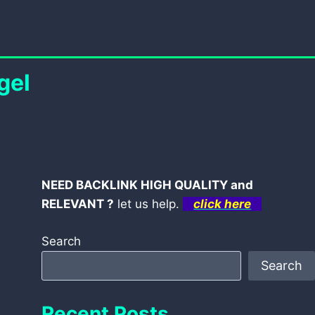
gel
NEED BACKLINK HIGH QUALITY and
RELEVANT ?
let us help.
click here
Search
Search
Recent Posts