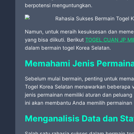
berpotensi menguntungkan.
Namun, untuk meraih kesuksesan dan memena
yang bisa diikuti. Berikut
TOGEL CUAN JP M
dalam bermain togel Korea Selatan.
Memahami Jenis Permaina
Sebelum mulai bermain, penting untuk memah
Togel Korea Selatan menawarkan beberapa vari
jenis permainan memiliki aturan dan pelu
ini akan membantu Anda memilih permainan 
Menganalisis Data dan Stat
Salah satu rahasia sukses dalam bermain toge