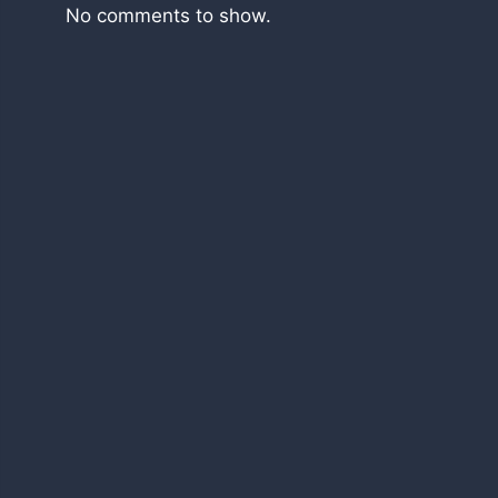
No comments to show.