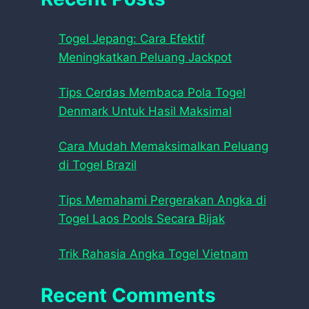
Togel Jepang: Cara Efektif
Meningkatkan Peluang Jackpot
Tips Cerdas Membaca Pola Togel
Denmark Untuk Hasil Maksimal
Cara Mudah Memaksimalkan Peluang
di Togel Brazil
Tips Memahami Pergerakan Angka di
Togel Laos Pools Secara Bijak
Trik Rahasia Angka Togel Vietnam
Recent Comments