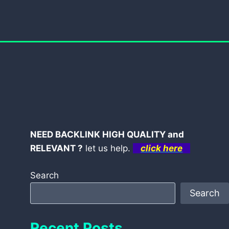
NEED BACKLINK HIGH QUALITY and
RELEVANT ?
let us help.
click here
Search
Search
Recent Posts