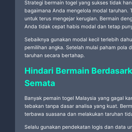
Strategi bermain togel yang sukses tidak ha
bagaimana Anda mengelola modal taruhan. T
untuk terus mengejar kerugian. Bermain deng
Anda tidak cepat habis modal dan tetap pu
Sebaiknya gunakan modal kecil terlebih da
pemilihan angka. Setelah mulai paham pola 
taruhan secara bertahap.
Hindari Bermain Berdasar
Semata
Banyak pemain togel Malaysia yang gagal ka
tebakan tanpa dasar analisa yang kuat. Be
terbawa suasana dan melakukan taruhan tida
Selalu gunakan pendekatan logis dan data 