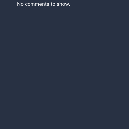
No comments to show.