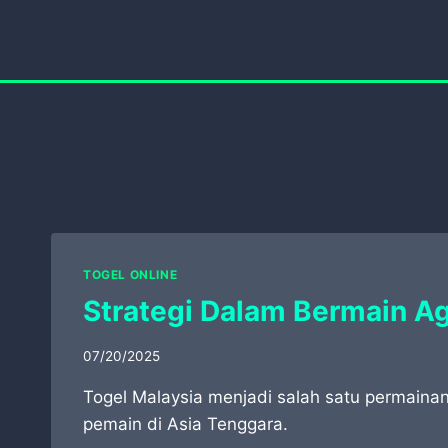
Skip
to
content
TOGEL ONLINE
Strategi Dalam Bermain Ag
07/20/2025
Togel Malaysia menjadi salah satu permainan
pemain di Asia Tenggara.