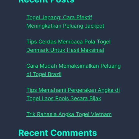
Togel Jepang: Cara Efektif
Meningkatkan Peluang Jackpot
Tips Cerdas Membaca Pola Togel
Denmark Untuk Hasil Maksimal
Cara Mudah Memaksimalkan Peluang
di Togel Brazil
Tips Memahami Pergerakan Angka di
Togel Laos Pools Secara Bijak
Trik Rahasia Angka Togel Vietnam
Recent Comments