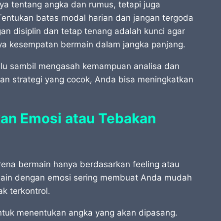
nya tentang angka dan rumus, tetapi juga
entukan batas modal harian dan jangan tergoda
an disiplin dan tetap tenang adalah kunci agar
nya kesempatan bermain dalam jangka panjang.
hulu sambil mengasah kemampuan analisa dan
dan strategi yang cocok, Anda bisa meningkatkan
kan Emosi atau Tebakan
rena bermain hanya berdasarkan feeling atau
rmain dengan emosi sering membuat Anda mudah
k terkontrol.
untuk menentukan angka yang akan dipasang.