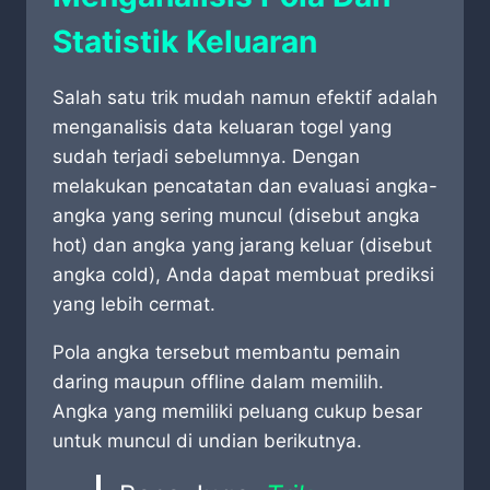
Statistik Keluaran
Salah satu trik mudah namun efektif adalah
menganalisis data keluaran togel yang
sudah terjadi sebelumnya. Dengan
melakukan pencatatan dan evaluasi angka-
angka yang sering muncul (disebut angka
hot) dan angka yang jarang keluar (disebut
angka cold), Anda dapat membuat prediksi
yang lebih cermat.
Pola angka tersebut membantu pemain
daring maupun offline dalam memilih.
Angka yang memiliki peluang cukup besar
untuk muncul di undian berikutnya.