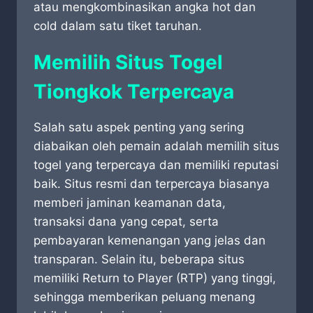
atau mengkombinasikan angka hot dan
cold dalam satu tiket taruhan.
Memilih Situs Togel
Tiongkok Terpercaya
Salah satu aspek penting yang sering
diabaikan oleh pemain adalah memilih situs
togel yang terpercaya dan memiliki reputasi
baik. Situs resmi dan terpercaya biasanya
memberi jaminan keamanan data,
transaksi dana yang cepat, serta
pembayaran kemenangan yang jelas dan
transparan. Selain itu, beberapa situs
memiliki Return to Player (RTP) yang tinggi,
sehingga memberikan peluang menang