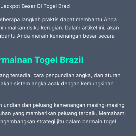
beberapa langkah praktis dapat membantu Anda
malkan risiko kerugian. Dalam artikel ini, akan
embantu Anda meraih kemenangan besar secara
ainan Togel Brazil
ang tersedia, cara pengundian angka, dan aturan
unakan sistem angka acak dengan kemungkinan
tem undian dan peluang kemenangan masing-masing
aruhan yang memberikan peluang terbaik. Memahami
ngembangkan strategi jitu dalam bermain togel