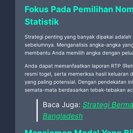
Fokus Pada Pemilihan Nom
Statistik
Strategi penting yang banyak dipakai adalah
sebelumnya. Menganalisis angka-angka yang 
membantu Anda memilih angka dengan peluan
Anda dapat memanfaatkan laporan RTP (Retur
resmi togel, serta memeriksa hasil keluara
yang paling potensial. Dengan pendekatan in
semata-mata berdasarkan tebak-tebakan ac
Baca Juga:
Strategi Berm
Bangladesh
Manajemen Modal Yang Bij