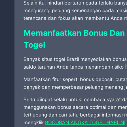
Selain itu, hindari bertaruh pada terlalu bany
mengurangi peluang kemenangan pada masin
terencana dan fokus akan membantu Anda 
Memanfaatkan Bonus Dan P
Togel
Banyak situs togel Brazil menyediakan bonu
saldo taruhan Anda tanpa menambah risiko fi
Manfaatkan fitur seperti bonus deposit, puta
banyak dan memperbesar peluang menang ja
Perlu diingat selalu untuk membaca syarat 
menggunakan bonus secara optimal dan meng
terhubung dan cari tahu berbagai informasi
mengklik
BOCORAN ANGKA TOGEL HARI INI
.