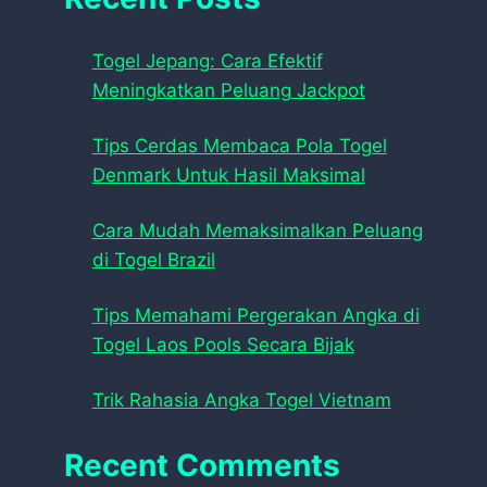
Togel Jepang: Cara Efektif
Meningkatkan Peluang Jackpot
Tips Cerdas Membaca Pola Togel
Denmark Untuk Hasil Maksimal
Cara Mudah Memaksimalkan Peluang
di Togel Brazil
Tips Memahami Pergerakan Angka di
Togel Laos Pools Secara Bijak
Trik Rahasia Angka Togel Vietnam
Recent Comments