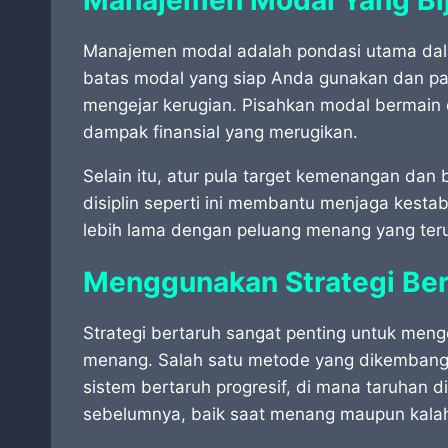
Manajemen modal adalah pondasi utama dalam
batas modal yang siap Anda gunakan dan pat
mengejar kerugian. Pisahkan modal bermain
dampak finansial yang merugikan.
Selain itu, atur pula target kemenangan dan
disiplin seperti ini membantu menjaga kest
lebih lama dengan peluang menang yang teru
Menggunakan Strategi Ber
Strategi bertaruh sangat penting untuk me
menang. Salah satu metode yang dikembangka
sistem bertaruh progresif, di mana taruhan d
sebelumnya, baik saat menang maupun kala