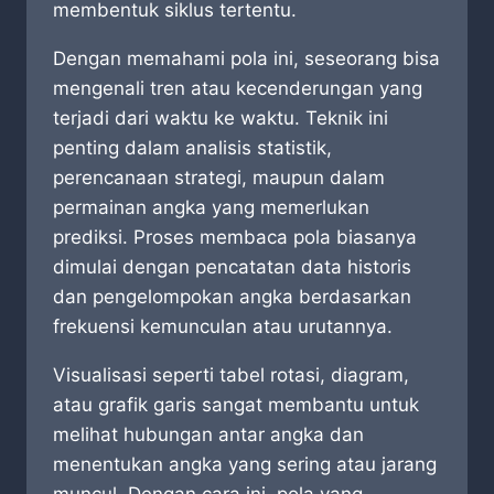
membentuk siklus tertentu.
Dengan memahami pola ini, seseorang bisa
mengenali tren atau kecenderungan yang
terjadi dari waktu ke waktu. Teknik ini
penting dalam analisis statistik,
perencanaan strategi, maupun dalam
permainan angka yang memerlukan
prediksi. Proses membaca pola biasanya
dimulai dengan pencatatan data historis
dan pengelompokan angka berdasarkan
frekuensi kemunculan atau urutannya.
Visualisasi seperti tabel rotasi, diagram,
atau grafik garis sangat membantu untuk
melihat hubungan antar angka dan
menentukan angka yang sering atau jarang