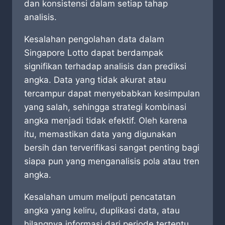
dan konsistensi dalam setiap tahap
analisis.
Kesalahan pengolahan data dalam
Singapore Lotto dapat berdampak
signifikan terhadap analisis dan prediksi
angka. Data yang tidak akurat atau
tercampur dapat menyebabkan kesimpulan
yang salah, sehingga strategi kombinasi
angka menjadi tidak efektif. Oleh karena
itu, memastikan data yang digunakan
bersih dan terverifikasi sangat penting bagi
siapa pun yang menganalisis pola atau tren
angka.
Kesalahan umum meliputi pencatatan
angka yang keliru, duplikasi data, atau
hilangnya informasi dari periode tertentu.