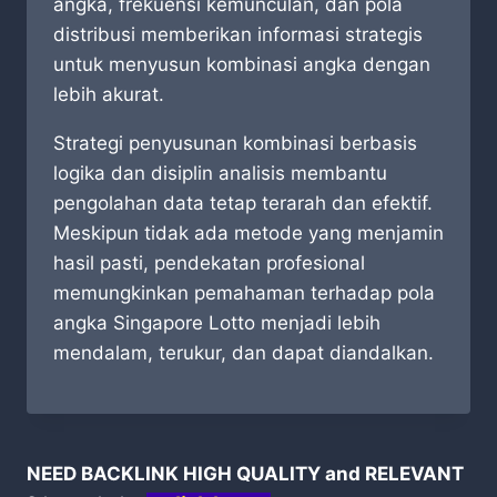
angka, frekuensi kemunculan, dan pola
distribusi memberikan informasi strategis
untuk menyusun kombinasi angka dengan
lebih akurat.
Strategi penyusunan kombinasi berbasis
logika dan disiplin analisis membantu
pengolahan data tetap terarah dan efektif.
Meskipun tidak ada metode yang menjamin
hasil pasti, pendekatan profesional
memungkinkan pemahaman terhadap pola
angka Singapore Lotto menjadi lebih
mendalam, terukur, dan dapat diandalkan.
NEED BACKLINK HIGH QUALITY and RELEVANT