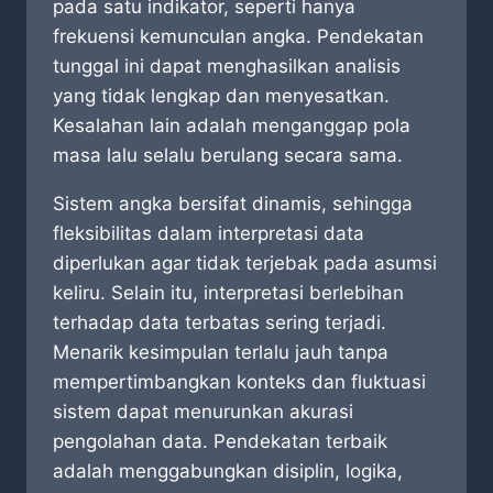
pada satu indikator, seperti hanya
frekuensi kemunculan angka. Pendekatan
tunggal ini dapat menghasilkan analisis
yang tidak lengkap dan menyesatkan.
Kesalahan lain adalah menganggap pola
masa lalu selalu berulang secara sama.
Sistem angka bersifat dinamis, sehingga
fleksibilitas dalam interpretasi data
diperlukan agar tidak terjebak pada asumsi
keliru. Selain itu, interpretasi berlebihan
terhadap data terbatas sering terjadi.
Menarik kesimpulan terlalu jauh tanpa
mempertimbangkan konteks dan fluktuasi
sistem dapat menurunkan akurasi
pengolahan data. Pendekatan terbaik
adalah menggabungkan disiplin, logika,