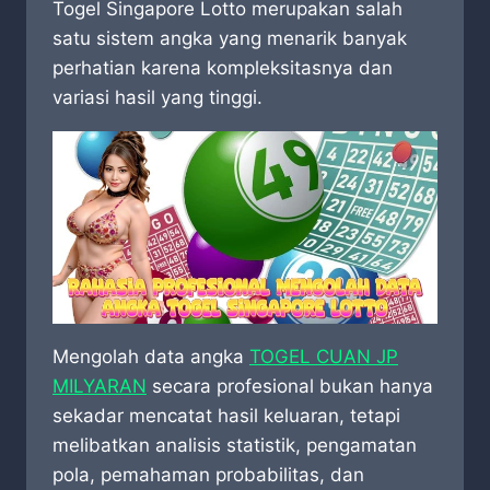
Togel Singapore Lotto merupakan salah
satu sistem angka yang menarik banyak
perhatian karena kompleksitasnya dan
variasi hasil yang tinggi.
Mengolah data angka
TOGEL CUAN JP
MILYARAN
secara profesional bukan hanya
sekadar mencatat hasil keluaran, tetapi
melibatkan analisis statistik, pengamatan
pola, pemahaman probabilitas, dan