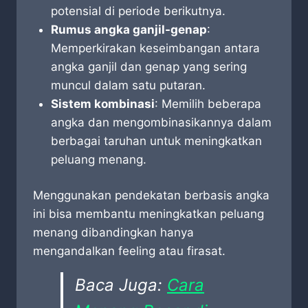
potensial di periode berikutnya.
Rumus angka ganjil-genap
:
Memperkirakan keseimbangan antara
angka ganjil dan genap yang sering
muncul dalam satu putaran.
Sistem kombinasi
: Memilih beberapa
angka dan mengombinasikannya dalam
berbagai taruhan untuk meningkatkan
peluang menang.
Menggunakan pendekatan berbasis angka
ini bisa membantu meningkatkan peluang
menang dibandingkan hanya
mengandalkan feeling atau firasat.
Baca Juga:
Cara