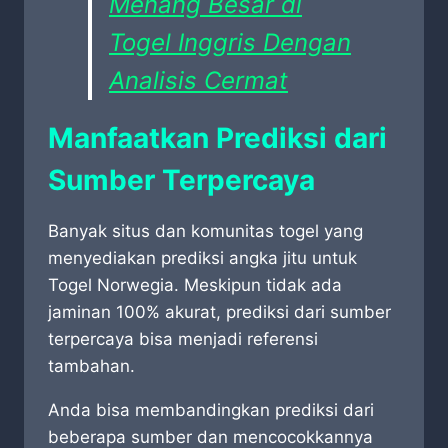
Menang Besar di
Togel Inggris Dengan
Analisis Cermat
Manfaatkan Prediksi dari
Sumber Terpercaya
Banyak situs dan komunitas togel yang
menyediakan prediksi angka jitu untuk
Togel Norwegia. Meskipun tidak ada
jaminan 100% akurat, prediksi dari sumber
terpercaya bisa menjadi referensi
tambahan.
Anda bisa membandingkan prediksi dari
beberapa sumber dan mencocokkannya