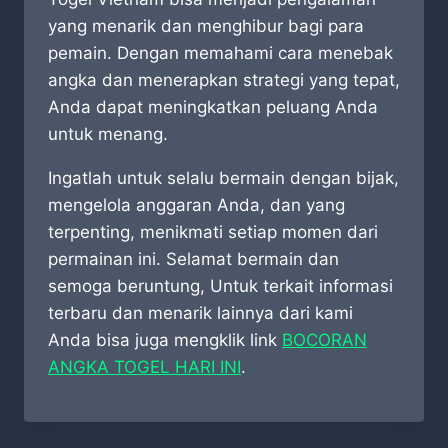
yang menarik dan menghibur bagi para
pemain. Dengan memahami cara menebak
angka dan menerapkan strategi yang tepat,
Anda dapat meningkatkan peluang Anda
untuk menang.
Ingatlah untuk selalu bermain dengan bijak,
mengelola anggaran Anda, dan yang
terpenting, menikmati setiap momen dari
permainan ini. Selamat bermain dan
semoga beruntung, Untuk terkait informasi
terbaru dan menarik lainnya dari kami
Anda bisa juga mengklik link
BOCORAN
ANGKA TOGEL HARI INI
.