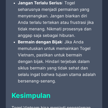
Jangan Terlalu Serius
: Togel
seharusnya menjadi permainan yang
menyenangkan. Jangan biarkan diri
Anda terlalu tertekan atau frustrasi jika
tidak menang. Nikmati prosesnya dan
anggap saja sebagai hiburan.
Bermain dengan Bijak
: Jika Anda
memutuskan untuk memainkan Togel
Vietnam, pastikan untuk bermain
dengan bijak. Hindari terjebak dalam
siklus bermain yang tidak sehat dan
selalu ingat bahwa tujuan utama adalah
bersenang-senang.
Kesimpulan
Togel Vietnam bisa menjadi pengalaman