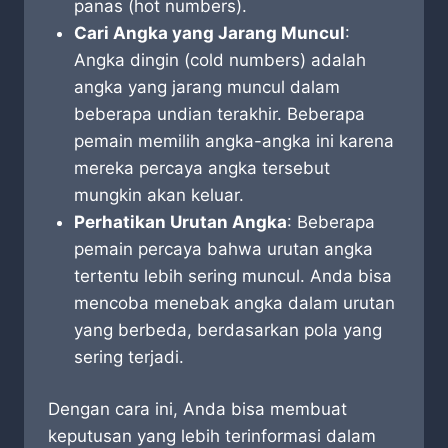
panas (hot numbers).
Cari Angka yang Jarang Muncul
:
Angka dingin (cold numbers) adalah
angka yang jarang muncul dalam
beberapa undian terakhir. Beberapa
pemain memilih angka-angka ini karena
mereka percaya angka tersebut
mungkin akan keluar.
Perhatikan Urutan Angka
: Beberapa
pemain percaya bahwa urutan angka
tertentu lebih sering muncul. Anda bisa
mencoba menebak angka dalam urutan
yang berbeda, berdasarkan pola yang
sering terjadi.
Dengan cara ini, Anda bisa membuat
keputusan yang lebih terinformasi dalam