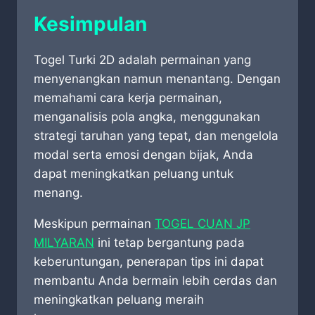
Kesimpulan
Togel Turki 2D adalah permainan yang
menyenangkan namun menantang. Dengan
memahami cara kerja permainan,
menganalisis pola angka, menggunakan
strategi taruhan yang tepat, dan mengelola
modal serta emosi dengan bijak, Anda
dapat meningkatkan peluang untuk
menang.
Meskipun permainan
TOGEL CUAN JP
MILYARAN
ini tetap bergantung pada
keberuntungan, penerapan tips ini dapat
membantu Anda bermain lebih cerdas dan
meningkatkan peluang meraih