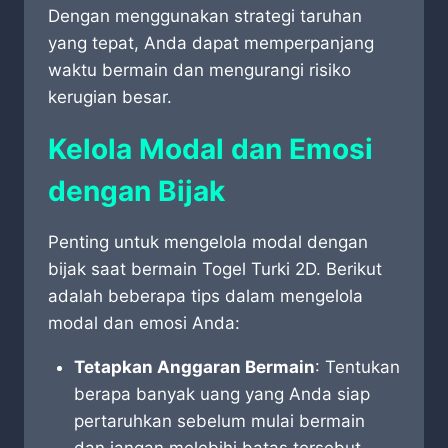
Dengan menggunakan strategi taruhan
yang tepat, Anda dapat memperpanjang
waktu bermain dan mengurangi risiko
kerugian besar.
Kelola Modal dan Emosi
dengan Bijak
Penting untuk mengelola modal dengan
bijak saat bermain Togel Turki 2D. Berikut
adalah beberapa tips dalam mengelola
modal dan emosi Anda:
Tetapkan Anggaran Bermain
: Tentukan
berapa banyak uang yang Anda siap
pertaruhkan sebelum mulai bermain
dan jangan melebihi batas tersebut.