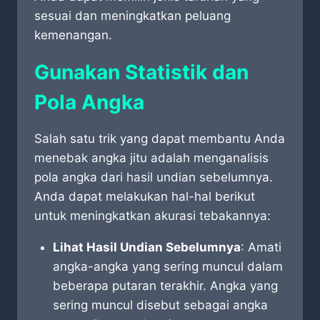
sesuai dan meningkatkan peluang
kemenangan.
Gunakan Statistik dan
Pola Angka
Salah satu trik yang dapat membantu Anda
menebak angka jitu adalah menganalisis
pola angka dari hasil undian sebelumnya.
Anda dapat melakukan hal-hal berikut
untuk meningkatkan akurasi tebakannya:
Lihat Hasil Undian Sebelumnya
: Amati
angka-angka yang sering muncul dalam
beberapa putaran terakhir. Angka yang
sering muncul disebut sebagai angka