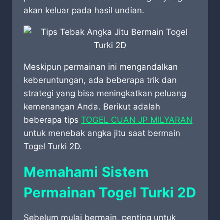
akan keluar pada hasil undian.
Meskipun permainan ini mengandalkan
keberuntungan, ada beberapa trik dan
strategi yang bisa meningkatkan peluang
kemenangan Anda. Berikut adalah
beberapa tips
TOGEL CUAN JP MILYARAN
untuk menebak angka jitu saat bermain
Togel Turki 2D.
Memahami Sistem
Permainan Togel Turki 2D
Sebelum mulai bermain, penting untuk